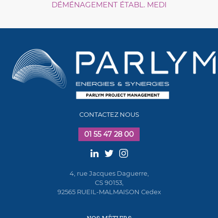
DÉMÉNAGEMENT ÉTABL. MEDI
CONTACTEZ NOUS
01 55 47 28 00
4, rue Jacques Daguerre,
CS 90153,
92565 RUEIL-MALMAISON Cedex