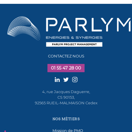
CONTACTEZ NOUS
01 55 47 28 00
4, rue Jacques Daguerre,
CS 90153,
92565 RUEIL-MALMAISON Cedex
NOS MÉTIERS
Mission de PMO