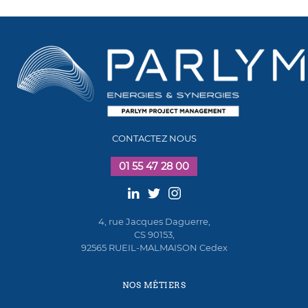
CONTACTEZ NOUS
01 55 47 28 00
4, rue Jacques Daguerre,
CS 90153,
92565 RUEIL-MALMAISON Cedex
NOS MÉTIERS