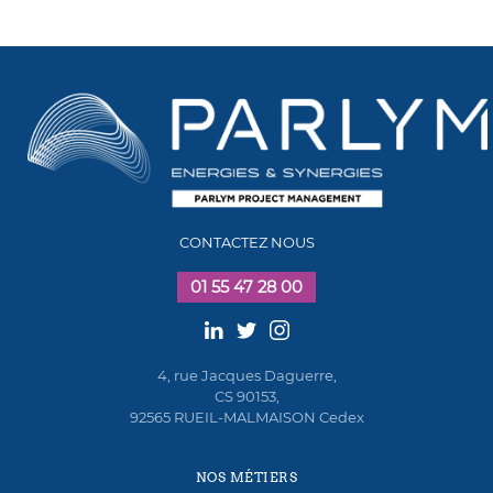
CONTACTEZ NOUS
01 55 47 28 00
4, rue Jacques Daguerre,
CS 90153,
92565 RUEIL-MALMAISON Cedex
NOS MÉTIERS