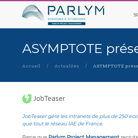
S
ASYMPTOTE prése
Accueil
Actualités
ASYMPTOTE présen
JobTeaser gère les intranets de plus de 250 éco
que tout le réseau IAE de France.
Parce que
Parlym Project Management
recrute