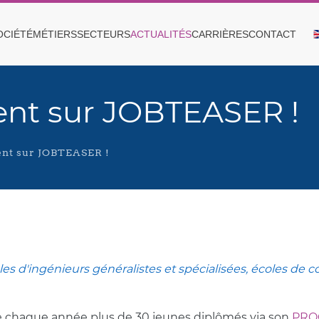
OCIÉTÉ
MÉTIERS
SECTEURS
ACTUALITÉS
CARRIÈRES
CONTACT
nt sur JOBTEASER !
t sur JOBTEASER !
les d'ingénieurs généralistes et spécialisées, écoles de 
 chaque année plus de 30 jeunes diplômés via son
PRO