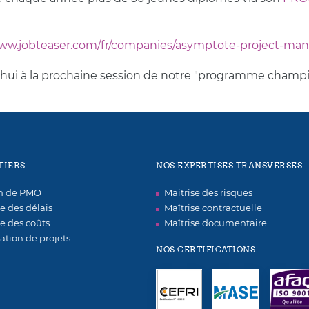
www.jobteaser.com/fr/companies/asymptote-project-m
'hui à la prochaine session de notre "programme champ
TIERS
NOS EXPERTISES TRANSVERSES
on de PMO
Maîtrise des risques
se des délais
Maîtrise contractuelle
se des coûts
Maîtrise documentaire
ation de projets
NOS CERTIFICATIONS