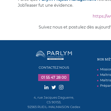
JobTeaser fut une évidence.
https://
Suivez nous et postulez dès aujourd
NOS MÉ
CONTACTEZ NOUS
Missi
Maîtri
01 55 47 28 00
Maîtri
Prépar
4, rue Jacques Daguerre,
CS 90153,
92565 RUEIL-MALMAISON Cedex