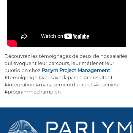
Découvrez les témoignages de deux de nos salariés
qui évoquent leur parcours, leur métier et leur
quotidien chez
Parlym Project Management
.
#témoignage #vousavezlaparole #consultant
#integration #managementdeprojet #ingénieur
#programmechampion